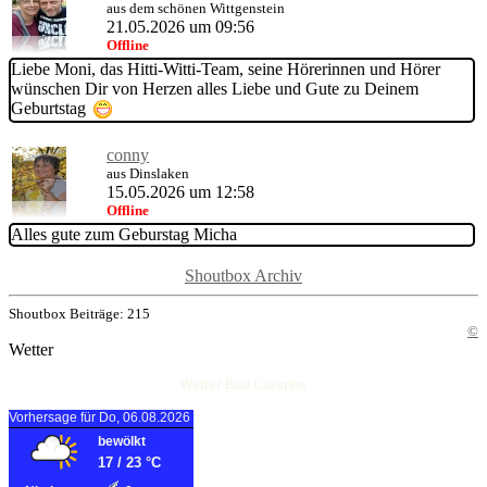
aus dem schönen Wittgenstein
21.05.2026 um 09:56
Offline
Liebe Moni, das Hitti-Witti-Team, seine Hörerinnen und Hörer
wünschen Dir von Herzen alles Liebe und Gute zu Deinem
Geburtstag
conny
aus Dinslaken
15.05.2026 um 12:58
Offline
Alles gute zum Geburstag Micha
Shoutbox Archiv
Shoutbox Beiträge: 215
©
Wetter
Wetter Bad Laasphe
Vorhersage für Do, 06.08.2026
bewölkt
17
/
23
°C