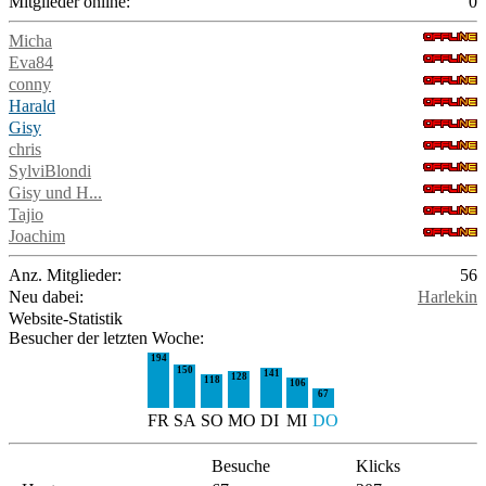
Mitglieder online:
0
Micha
Eva84
conny
Harald
Gisy
chris
SylviBlondi
Gisy und H...
Tajio
Joachim
Anz. Mitglieder:
56
Neu dabei:
Harlekin
Website-Statistik
Besucher der letzten Woche:
194
150
141
128
118
106
67
FR
SA
SO
MO
DI
MI
DO
Besuche
Klicks