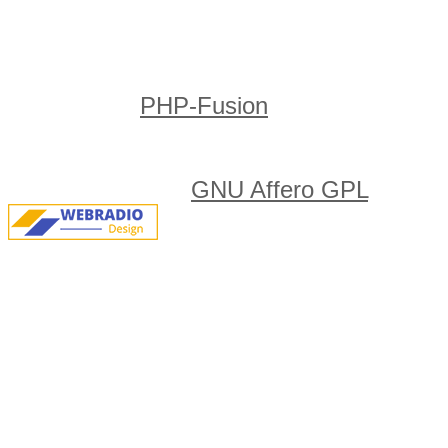
Footer Panel
Powered by
PHP-Fusion
copyright ©
2002 - 2026 by Nick Jones.
Released as free software without
warranties under
GNU Affero GPL
v3.