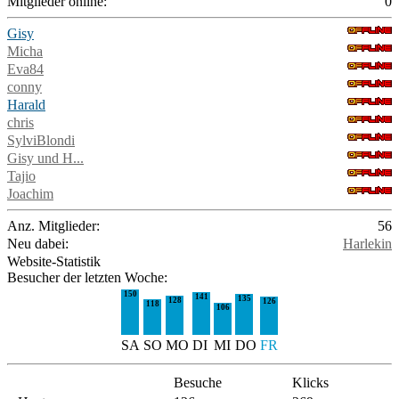
Mitglieder online:
0
Gisy
Micha
Eva84
conny
Harald
chris
SylviBlondi
Gisy und H...
Tajio
Joachim
Anz. Mitglieder:
56
Neu dabei:
Harlekin
Website-Statistik
Besucher der letzten Woche:
150
141
135
128
126
118
106
SA
SO
MO
DI
MI
DO
FR
Besuche
Klicks