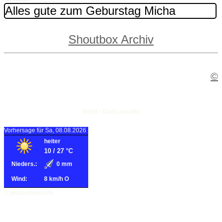
Alles gute zum Geburstag Micha
Shoutbox Archiv
Shoutbox Beiträge: 215
©
Wetter
Wetter Bad Laasphe
Vorhersage für Sa, 08.08.2026
heiter
10
/
27
°C
Nieders.:
0 mm
Wind:
8 km/h O
© wetterdienst.de
Installieren Sie CXM