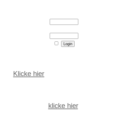
Login
Benutzername
Passwort
Noch kein Mitglied?
Klicke hier
um dich zu registrieren
Passwort vergessen?
Um ein neues Passwort anzufordern
klicke hier
.
Heutige Geburtstage
Heute hat kein Mitglied Geburtstag.